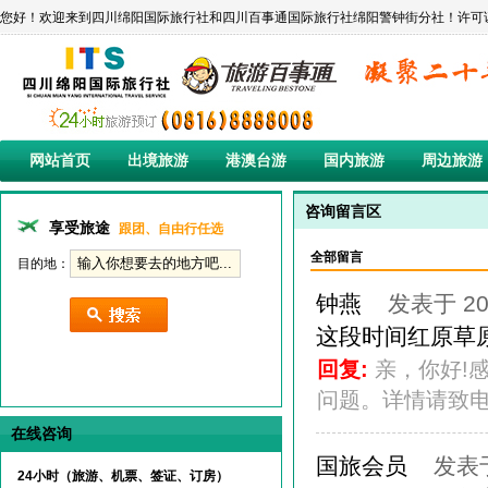
您好！欢迎来到四川绵阳国际旅行社和四川百事通国际旅行社绵阳警钟街分社！许可证编号:L-SC-C
网站首页
出境旅游
港澳台游
国内旅游
周边旅游
咨询留言区
享受旅途
跟团、自由行任选
全部留言
目的地：
钟燕
发表于 201
这段时间红原草
回复:
亲，你好!
问题。详情请致电8
在线咨询
国旅会员
发表于 
24小时（旅游、机票、签证、订房）