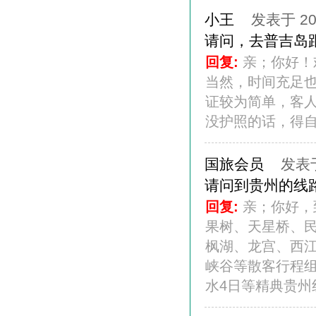
小王
发表于 201
请问，去普吉岛
回复:
亲；你好！
当然，时间充足
证较为简单，客人
没护照的话，得自
国旅会员
发表于 
请问到贵州的线
回复:
亲；你好，
果树、天星桥、
枫湖、龙宫、西
峡谷等散客行程
水4日等精典贵州