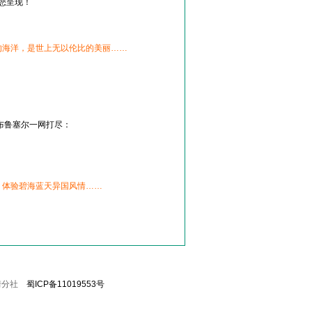
您呈现！
的海洋，是世上无以伦比的美丽……
布鲁塞尔一网打尽：
，体验碧海蓝天异国风情……
警钟街分社
蜀ICP备11019553号