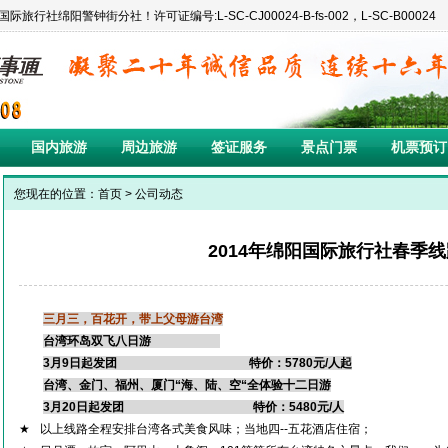
阳警钟街分社！许可证编号:L-SC-CJ00024-B-fs-002，L-SC-B00024
国内旅游
周边旅游
签证服务
景点门票
机票预订
您现在的位置：
首页
>
公司动态
2014年绵阳国际旅行社春季
三月三，百花开，
带上父母游台湾
台湾环岛双飞八日游
3
月9日
起发团
特价：5780元/人起
台湾、金门、福州、厦门“海、陆、空“全体验十二日游
3
月20日
起发团
特价：5480元/人
★
以上线路全程安排台湾各式美食风味；当地四
--五花酒店住宿；