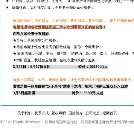
★
日月潭，故宫，阿里山，太鲁阁，
101等等所有台湾特色之景点，我们一一为
★
绵阳往返，我社独立组团，全程专业领队贴心服务；
缤纷的花田，红的似火，白的似绸，紫的似锦，黄的似缎……那片色彩斑斓
春颜花语
锦色欧洲
跟随国旅三月去欧洲看看真正的郁金香！
西欧八国全景十五日游
★全程五星级航空公司服务；
★目前市面上性价比最高的西欧线路，圆你一个欧洲梦；
★ 欧洲名城：巴黎、罗马、威尼斯、维也纳、慕尼黑、瑞士、阿姆斯特丹、
★绵阳往返，我社独立组团，全程专业领队贴心服务；
3
月23日
；4月17日发团
特价：10980元/人
这是一次高端、大气、奢华的旅游，让您尽享邮轮上的娱乐设施及奢华服务
贵族之旅—
丽星邮轮“双子星号”越南下龙湾、岘港、海南三亚双卧八日游
3
月5日
起发团
特价： 3980元/人起
关于我们
|
联系方式
|
版权声明
|
国旅简介
|
公司动态
|
返回首页
2004-2023 All Rights Reserved. 四川绵阳国际旅行社 四川百事通国际旅行社绵阳