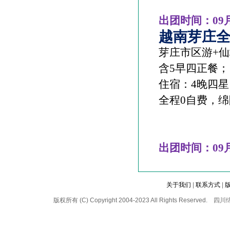
出团时间：
09
越南芽庄
芽庄市区游
+
仙
含
5
早四正餐；
住宿：
4
晚四星
全程
0
自费，绵
出团时间：
09
关于我们
|
联系方式
|
版权所有 (C) Copyright 2004-2023 All Rights 