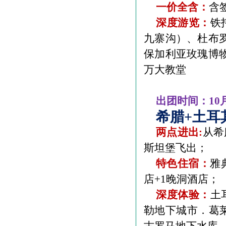
一价全含：
含
深度游览：
铁
九寨沟）、杜布
保加利亚玫瑰博
万大教堂
出团时间：
10
希腊
+
土耳
两点进出
:
从希
斯坦堡飞出；
特色住宿：
雅
店
+1
晚洞酒店；
深度体验：
土
勒地下城市．葛莱