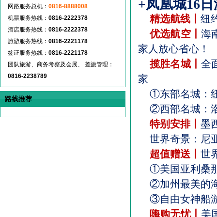
+
凤凰城
16
日
网路服务总机：
0816-8888008
精选航线丨
纽
机票服务热线：
0816-2222378
酒店服务热线：
0816-2222378
优选航空丨
海
旅游服务热线：
0816-2221178
家人放心省心！
签证服务热线：
0816-2221178
揽胜名城丨
全
团队旅游、商务考察及会展、 差旅管理：
0816-2238789
家
①东部名城：
路线推荐
②西部名城：
特别安排丨
墨
世界奇景：尼
超值赠送丨
世
①美国亚利桑
②加州最美的
③自由女神船
嗨购无忧丨
美