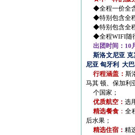
◆全程一价全
◆特别包含全
◆特别包含全
◆全程
WIFI
随
出团时间：
10
斯洛文尼亚 克
尼亚 匈牙利
大巴
行程涵盖：
斯
马其 顿、保加利
个国家；
优质航空：
选
精选餐食
：
全
后水果；
精选住宿：
精