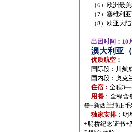
（
6
）欧洲最美
（
7
）塞维利亚
（
8
）欧亚大陆
出团时间：
10
澳大利亚
优质航空：
国际段：川航
国内段：奥克
住宿：
全程
3
—
用餐
：全程含
餐
+
新西兰纯正毛
独家安排：
明
+
爬桥纪念证书
+