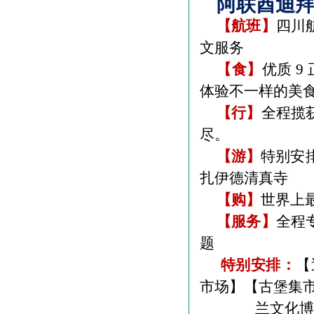
阿联酋迪
【航班】
四川
文服务
【食】
优质
9
体验不一样的美
【行】
全程揽
尽。
【游】
特别安
扎伊德清真寺
【购】
世界上
【服务】
全程
题
特别安排：
【
市场】【古堡集
兰文化博