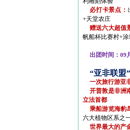
利雕刻体验
必打卡景点：
+
天堂农庄
赠送六大超值
帆船杯比赛村
+
涂
出团时间：
09
“亚非联盟
一次旅行游亚
开普敦是非洲
立法首都
乘船游览海豹
六大植物区系之
世界最大的产