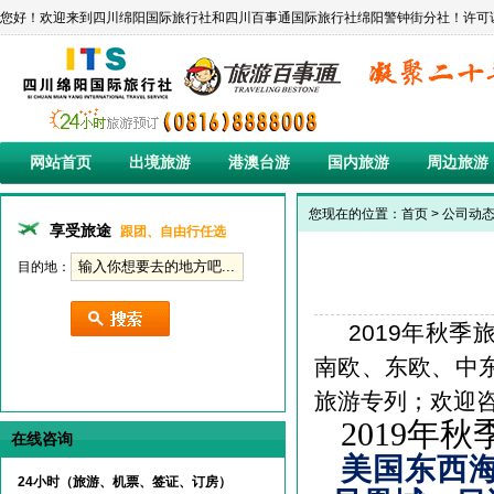
您好！欢迎来到四川绵阳国际旅行社和四川百事通国际旅行社绵阳警钟街分社！许可证编号:L-SC-C
网站首页
出境旅游
港澳台游
国内旅游
周边旅游
您现在的位置：
首页
>
公司动
享受旅途
跟团、自由行任选
目的地：
2019年秋
南欧、东欧、中
旅游专列；欢迎
2019
年秋
在线咨询
美国东西
24小时（旅游、机票、签证、订房）