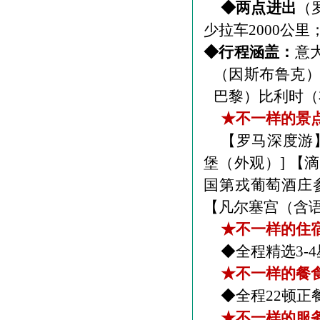
◆两点进出
（
少拉车
2000
公里
◆行程涵盖：
意
（因斯布鲁克
巴黎）比利时（
★不一样的景
【罗马深度游
堡（外观）
]
【滴
国第戎葡萄酒庄
【凡尔塞宫（含
★不一样的住
◆全程精选
3-4
★不一样的餐
◆全程
22
顿正
★不一样的服