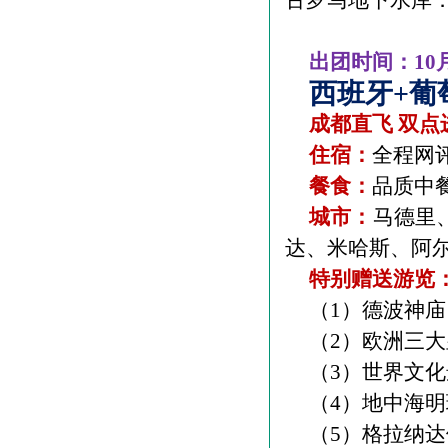
古罗马地下水库
出团时间：
10
西班牙
+
葡
成都直飞 双点
住宿：
全程网
餐食：
品质中
城市：
马德里
达、米哈斯、阿
特别赠送游览
（
1
）德波神庙
（
2
）欧洲三大
（
3
）世界文化
（
4
）地中海明
（
5
）格拉纳达