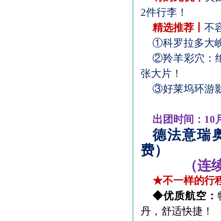
2
件行李！
精选推荐丨
不
①科罗拉多大
②羚羊彩穴：
张大片！
③好莱坞环游
出团时间：
10
德法意瑞
费）
（连
★不一样的行
◆优质航空：
丹，舒适快捷！