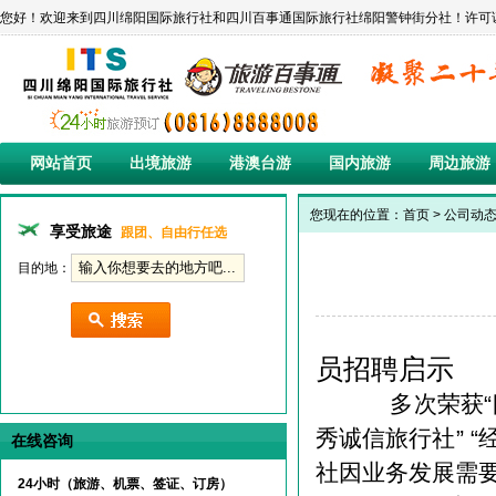
您好！欢迎来到四川绵阳国际旅行社和四川百事通国际旅行社绵阳警钟街分社！许可证编号:L-SC-C
网站首页
出境旅游
港澳台游
国内旅游
周边旅游
您现在的位置：
首页
>
公司动
享受旅途
跟团、自由行任选
目的地：
员招聘启示
多次荣获“四
秀诚信旅行社” 
在线咨询
社因业务发展需
24小时（旅游、机票、签证、订房）